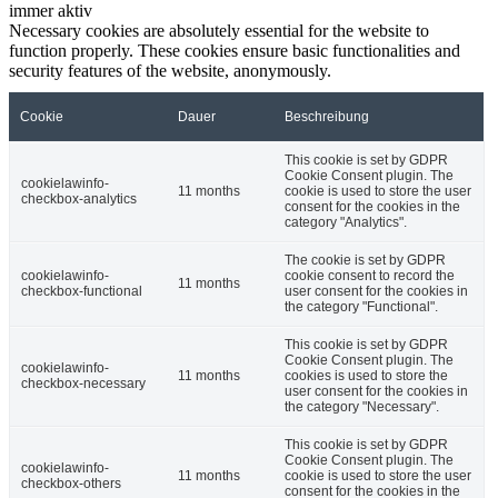
immer aktiv
Necessary cookies are absolutely essential for the website to
function properly. These cookies ensure basic functionalities and
security features of the website, anonymously.
Cookie
Dauer
Beschreibung
This cookie is set by GDPR
Cookie Consent plugin. The
cookielawinfo-
11 months
cookie is used to store the user
checkbox-analytics
consent for the cookies in the
category "Analytics".
The cookie is set by GDPR
cookielawinfo-
cookie consent to record the
11 months
checkbox-functional
user consent for the cookies in
the category "Functional".
This cookie is set by GDPR
Cookie Consent plugin. The
cookielawinfo-
11 months
cookies is used to store the
checkbox-necessary
user consent for the cookies in
the category "Necessary".
This cookie is set by GDPR
Cookie Consent plugin. The
cookielawinfo-
11 months
cookie is used to store the user
checkbox-others
consent for the cookies in the