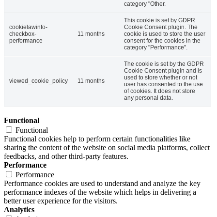
category "Other.
This cookie is set by GDPR
cookielawinfo-
Cookie Consent plugin. The
checkbox-
11 months
cookie is used to store the user
performance
consent for the cookies in the
category "Performance".
The cookie is set by the GDPR
Cookie Consent plugin and is
used to store whether or not
viewed_cookie_policy
11 months
user has consented to the use
of cookies. It does not store
any personal data.
Functional
Functional
Functional cookies help to perform certain functionalities like
sharing the content of the website on social media platforms, collect
feedbacks, and other third-party features.
Performance
Performance
Performance cookies are used to understand and analyze the key
performance indexes of the website which helps in delivering a
better user experience for the visitors.
Analytics